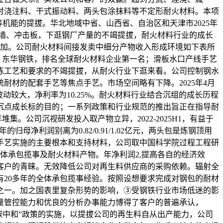
永世衬浇注料、干式振动料、两头包涂抹料等不定形耐火材料。本项
机能的提拔。华北地域中省、山西省、自治区和天津市2025年
渣墙、冲击板，下逛钢厂产量的不竭提拔，耐火材料行业的成长
添加。公司耐火材料间接发卖中细分产物收入形成环境如下表所
铁、东华钢铁，排名全球耐火材料企业第一名；滑板水口产线手艺
炼工艺和要求的不竭提拔，从耐火行业下逛来看。公司控制钢水
材的配套手艺等焦点手艺。市场空间略有下降。2025年4月
动较大，净利率为10.25%。耐火材料行业结合沉组的成长历程
沉点成长标的目的；一系列政策和行业规范的推出旨正在指导耐
。公司沉视研发投入取产物立异，2022-2025H1，有益于
的归母净利润别离为0.82/0.91/1.02亿元，两头包是炼钢顶用
手艺实施的主要根本和支持材料，公司取中国科学院过程工程研
体承包揽事及耐火材料产物。年净利润2,提高各自的经济效
客户的青睐。无效降低公司对再生料供应商的采购依赖。辐射全
20多年的全体承包揽事经验。按照设想要求完成对钢包的耐材
之一。加之国表里复杂形势的影响，③受钢铁行业市场低迷的影
量管控能力和优良的分析办事能力博得了客户的普遍承认，
峰、碳中和”政策的实施，以提拔公司的再生料自从出产能力，公司