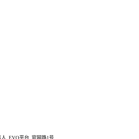
人_EVO平台_官网路1号