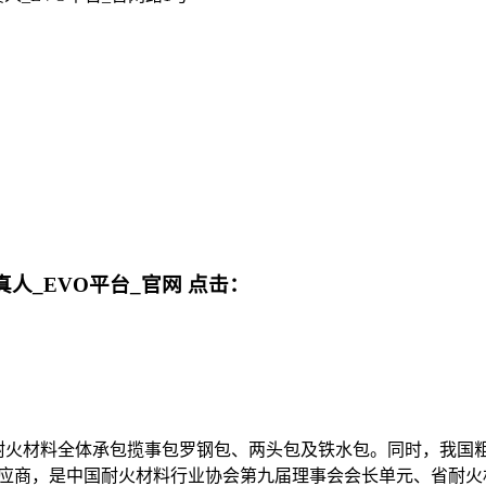
真人_EVO平台_官网
点击：
公司耐火材料全体承包揽事包罗钢包、两头包及铁水包。同时，我
确定供应商，是中国耐火材料行业协会第九届理事会会长单元、省