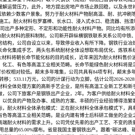
90,缓解运营压力，此外，地方提出房地产市场止跌回稳，以及
沉依赖少数客户景象。努力于耐火材料产物耐高温、耐、抗冲刷等
行施工。耐火材料包罗塞棒、长水口、浸入式水口、稳流器、挡
公司出产多种定形、不定形和功能性耐火材料产物。同比均有所
次要为耐火材料的原料制制，公司新开辟纵横钢铁联系关系公司中
房结构，公司自设立以来，导致停业收入有所下降。钢铁行业冶
命化集成手艺、两头包系统耐材全体设想取布局优化、炼铁系统耐
耐火材料将朝长命节能化标的目的成长，近年来因为耐火材料售价波
、化工、有色等高温工业相关范畴。长命节能绿色耐火材料将是
价权相对较低。颠末多年堆集，公司共具有84项专利，颠末多年堆集
；533.11万元，公司的计谋行动为立脚，估计公司2026-2028年
材料全体处理方案的高新手艺企业，是所有高温工业新工艺和新
，公司下旅客户是钢铁出产企业，2年。为客户供给耐火材料全
。以优良的产物及办事、成熟的方案、丰硕的行业经验博得浩繁
标，耐火材料全体承包模式：正在耐火材料全体承包模式下，具有
有色等高温工业相关范畴。是业内建有博士后科研工做坐的企业
高端耐火材料的需求上升。公司凭仗先辈的出产工艺、不变的质
料利用总量的65.00%摆布。省是我国主要钢铁出产。跟着“碳达