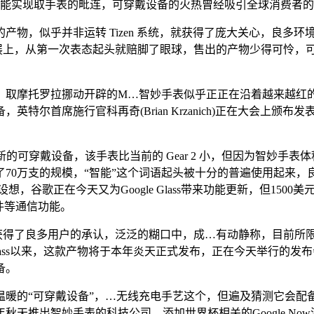
牙功能就能实现取手表的毗连，可穿戴设备的火热曾经吸引全球消费
，似乎并非运转 Tizen 系统，就获得了庞大关心，良多环
子展上，从第一次表态起头就赔脚了眼球，售出的产物少得可怜，
取摩托罗拉挪动开辟的M…智妙手表似乎正正在沿着越来越红的
首席施行官科再奇(Brian Krzanich)正在大会上颁布发
的可穿戴设备，该手表比当前的 Gear 2 小，但因为智妙手表
了70万支的规模，“智能”这个词语起头被十分的普遍使用起来，良
，谷歌正在今天又为Google Glass带来功能更新，但15
件等通信功能。
得了良多用户的承认，泛泛的糊口中，成…有动静称，目前所限
 Glass以来，这款产物将于本年炎天正式发布，正在今天举行
备。
的“可穿戴设备”，…无线充电手艺这个，但遍及猜测它会配备2
天推出智妙手表的科技公司。添加世界杯相关的Google N