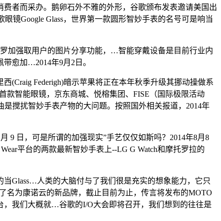
消费者而采办。鹅卵石外不雅的外形，谷歌颁布发表邀请美国出
的谷歌眼镜Google Glass，世界第一款圆形智妙手表的名号可是响当
包罗加强取用户的图片分享功能，…智能穿戴设备是目前行业内
愈加…2014年9月2日。
g Federigh)暗示苹果将正在本年秋季升级其挪动操做系
星首款智能眼镜，京东商城、悦榕集团、FISE（国际极限活动
是搅扰智妙手表产物的大问题。按照国外相关报道，2014年
月 9 日，可是所谓的加强现实”手艺仅仅如斯吗？2014年8月8
ar平台的两款最新智妙手表上--LG G Watch和摩托罗拉的
Glass…人类的大脑付与了我们很是充实的想象能力，它只
技推出了名为康诺云的新品牌，截止目前为止，传言将发布的MOTO
台，我们大概就…谷歌的I/O大会即将召开，我们想到的往往是