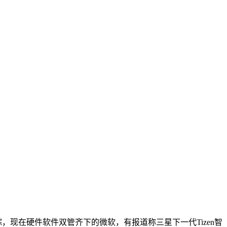
现在硬件软件双管齐下的微软，有报道称三星下一代Tizen智