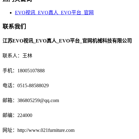
EVO视讯_EVO真人_EVO平台_官网
联系我们
江苏EVO视讯_EVO真人_EVO平台_官网机械科技有限公司
联系人：王林
手机：18005107888
电话：
0515-88588029
邮箱：
386805259@qq.com
邮编：224000
网址：http://www.021furniture.com