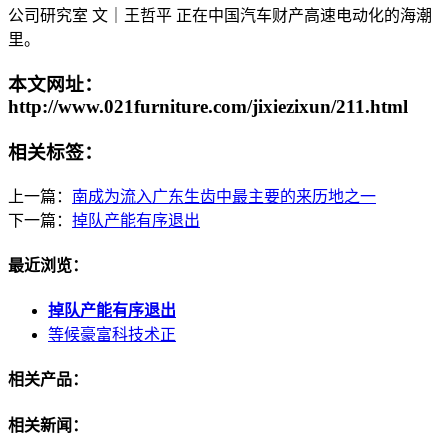
公司研究室 文｜王哲平 正在中国汽车财产高速电动化的海潮
里。
本文网址：
http://www.021furniture.com/jixiezixun/211.html
相关标签：
上一篇：
南成为流入广东生齿中最主要的来历地之一
下一篇：
掉队产能有序退出
最近浏览：
掉队产能有序退出
等候豪富科技术正
相关产品：
相关新闻：