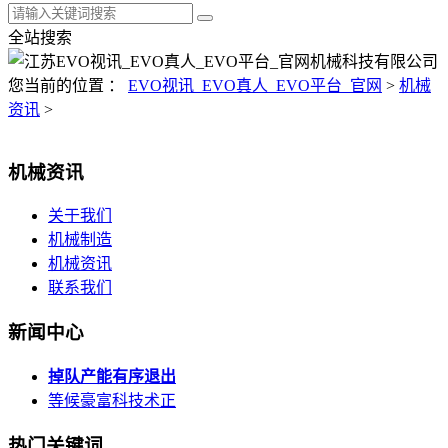
全站搜索
您当前的位置 ：
EVO视讯_EVO真人_EVO平台_官网
>
机械
资讯
>
机械资讯
关于我们
机械制造
机械资讯
联系我们
新闻中心
掉队产能有序退出
等候豪富科技术正
热门关键词