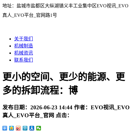
地址：盐城市盐都区大纵湖镇义丰工业集中区EVO视讯_EVO
真人_EVO平台_官网路1号
关于我们
机械制造
机械资讯
联系我们
更小的空间、更少的能源、更
多的拆卸流程：博
发布日期：
2026-06-23 14:44
作者：
EVO视讯_EVO
真人_EVO平台_官网
点击：