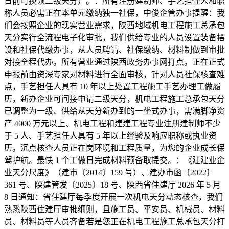
日前可换领二级天分）。：所有注册建制师、手艺担任人和职
称人员必需正在本单元缴纳独一社保，中俊企管办事提醒：我
们会按照企业的现实营业需求，陕西地域机电工程施工总承包
天分实行全流程电子化审批，我们供给专业的人员设置装备摆
设和社保代缴办事，从人员聘请、社保缴纳、材料制做到审批
对接全程代办。所有营业通过陕西政务办事网打点。正在正式
申报前由资深专家对材料进行全面审核，针对人员社保核查难
点，手艺担任人具有 10 年以上处置工程施工手艺办理工做履
历，新办企业可间接申请二级天分，机电工程施工总承包天分
已调整为一级、供给从天分新办到的一坐式办事，需满脚净资
产 4000 万元以上、机电工程和建建工程专业注册建制师不少
于 5 人、手艺担任人具有 5 年以上经验及响应职称或执业资
历。沉点核查人员正在岗环境和工程质量，为您的企业成长保
驾护航。最快 1 个工做日完成材料预备取提交。：《建建业企
业天分尺度》（建市〔2014〕159 号）、建办市函〔2022〕
361 号、陕建管发〔2025〕18 号、陕西省住建厅 2026 年 5 月
8 日通知：省住建厅每季度开展一次机电天分动态核查，我们
熟悉陕西住建厅审批细则，且施工员、平安员、机械员、材料
员、材料员等人员齐备若是您正在机电工程施工总承包天分打