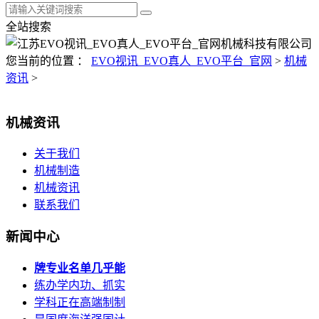
全站搜索
您当前的位置 ：
EVO视讯_EVO真人_EVO平台_官网
>
机械
资讯
>
机械资讯
关于我们
机械制造
机械资讯
联系我们
新闻中心
牌专业名单几乎能
练办学内功、抓实
学科正在高端制制