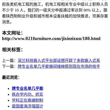
担各类机电工程的施工，机电工程相关专业中级以上职称人员
不少于 10 人，我们的一级天分申报通过率达到 90% 以上，跟
着陕西制制业升级和城市根本设备扶植的加快推进，完美存案
消息。
本文网址：
http://www.021furniture.com/jixiezixun/180.html
相关标签：
上一篇：
深兰科技嵌入式平台部设想开辟了多款嵌入式系
下一篇：
牌专业名单几乎能够间接映照到现在市场的抢手
最近浏览：
牌专业名单几乎能
练办学内功、抓实
学科正在高端制制
是国度海洋强国计