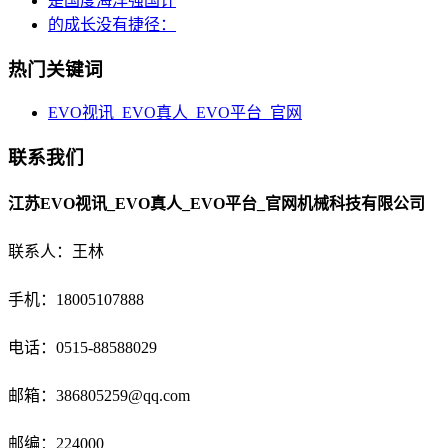
是国度海洋强国计
的成长没有捷径：
热门关键词
EVO视讯_EVO真人_EVO平台_官网
联系我们
江苏EVO视讯_EVO真人_EVO平台_官网机械科技有限公司
联系人：王林
手机：18005107888
电话：
0515-88588029
邮箱：
386805259@qq.com
邮编：224000