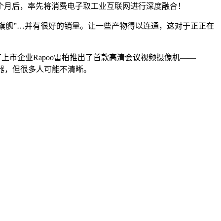
布两个月后，率先将消费电子取工业互联网进行深度融合！
定义TWS旗舰”…并有很好的销量。让一些产物得以连通，这对于正正在
市企业Rapoo雷柏推出了首款高清会议视频摄像机——
感器，但很多人可能不清晰。