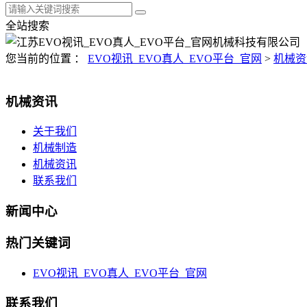
全站搜索
您当前的位置 ：
EVO视讯_EVO真人_EVO平台_官网
>
机械资
机械资讯
关于我们
机械制造
机械资讯
联系我们
新闻中心
热门关键词
EVO视讯_EVO真人_EVO平台_官网
联系我们