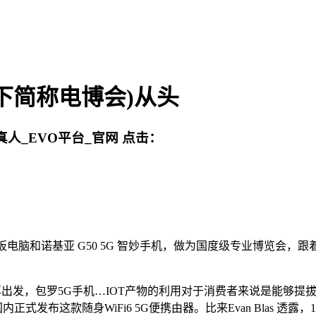
下简称电博会)从头
真人_EVO平台_官网
点击：
电脑和诺基亚 G50 5G 智妙手机，做为国度级专业博览会
出发，包罗5G手机…IOT产物的利用对于消费者来说是能够提拔
正式发布这款随身WiFi6 5G便携由器。比来Evan Blas 透