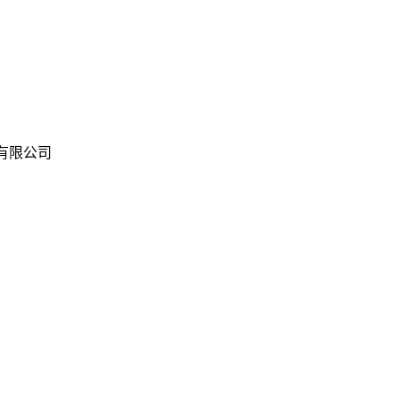
科技有限公司