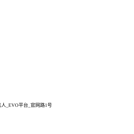
人_EVO平台_官网路1号