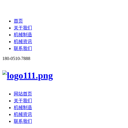
首页
关于我们
机械制造
机械资讯
联系我们
180-0510-7888
网站首页
关于我们
机械制造
机械资讯
联系我们