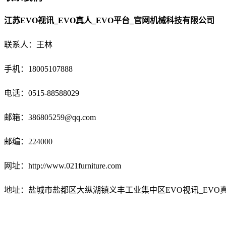
江苏EVO视讯_EVO真人_EVO平台_官网机械科技有限公司
联系人：王林
手机：18005107888
电话：
0515-88588029
邮箱：
386805259@qq.com
邮编：224000
网址：http://www.021furniture.com
地址：盐城市盐都区大纵湖镇义丰工业集中区EVO视讯_EVO真