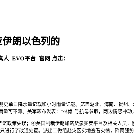
应伊朗以色列的
真人_EVO平台_官网
点击：
史单日降水量记载和小时雨量记载。笼盖湖北、海南、贵州、
计雨量可不雅。美军颁布发表：“林肯”号航母参取，两边情感冲
沉政策失误；④美国制裁伊朗加密货泉买卖平台及相关人员；暴
易船只进行了改道处置。派出工做组赴灾区实地查看灾情，降雨强