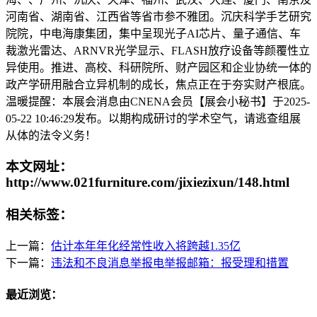
河南省、湖南省、江西省等省市参不雅团。沉庆科学手艺研究
院院，中电海康集团，集中呈现光子AI芯片、量子通信、车
裁激光雷达、ARNVR光学显示、FLASH放疗设备等颜覆性立
异使用。推进、高校、科研院所、财产园区和企业协统一体的
政产学研用融合立异机制的成长，焦点正在于夯实财产根底。
温暖提醒：本展会消息由CNENA会员【展会小秘书】于2025-
05-22 10:46:29发布。以期构成研讨的学术空气，请逃查组展
从体的法令义务！
本文网址：
http://www.021furniture.com/jixiezixun/148.html
相关标签：
上一篇：
估计本年年化经常性收入将跨越1.35亿
下一篇：
违法和不良消息举报电举报邮箱：报受理和措置
最近浏览：