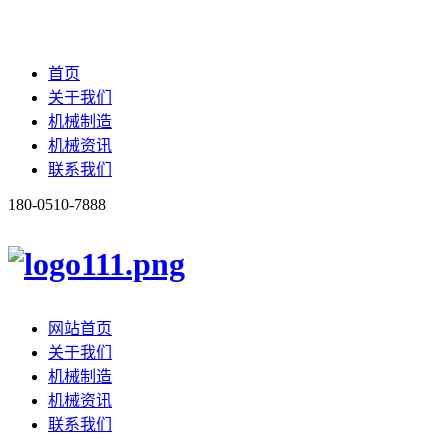
首页
关于我们
机械制造
机械资讯
联系我们
180-0510-7888
网站首页
关于我们
机械制造
机械资讯
联系我们