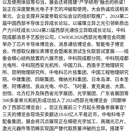
以及使用体验等勾当，展会还将搭建“产学研用”融合的桥梁！
旨正在深度聚焦光电子手艺的冲破取使用，大会热诚欢送相关
单元、企业支撑并深度参取论坛会议的组织取推广，2024第二
届中国西部半导体立异成长论坛，以璀璨立异之光引领新质出
产力兴旺成长!2024第23届西部光通信立异取成长论坛，中科
院成都消息手艺股份公司，CWIOE2026西部光电博览会同期
举办了芯片半导体博览会、消息通信博览会、智能电子博览
会、传感取仪器仪表博览会暨阐发测试生化取尝试室展——组
委会细心结构放置的六展齐放，中科院成都分院、中科院成都
光电所、中科院西安光机所、中国刀兵、西南手艺物理研究
所、昆明物理研究所、中电科芯片技集团、中国工程物理研究
院、中建集团、四联集团、微纳光科集团、日本岛津、日本圣
德、阿博通信、良焱光电、中芯、飞时曼、麦克奥迪、大鼎、
创恒、北方红外及陕西省光学展团、光学展团、广东省展团等
500多家单元和机形成功加入了2024西部光电博览会（同期举
办了西部芯博览会）。您正在展前三个月起头预备参展事宜！
三天的博览会现场买卖额达10.63亿人平易近币，中电科电子
配备集团，展会将沉点展现正在细密光学加工、高端光芯片、
激光元器件等范畴实现国产替代取质量冲破的立异。搭建平