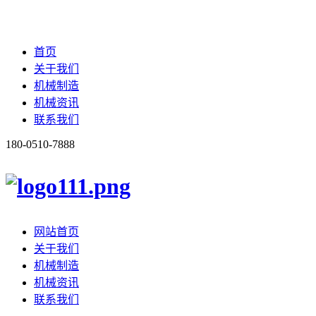
首页
关于我们
机械制造
机械资讯
联系我们
180-0510-7888
网站首页
关于我们
机械制造
机械资讯
联系我们