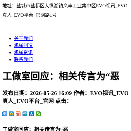
地址：盐城市盐都区大纵湖镇义丰工业集中区EVO视讯_EVO
真人_EVO平台_官网路1号
关于我们
机械制造
机械资讯
联系我们
工做室回应：相关传言为“恶
发布日期：
2026-05-26 16:09
作者：
EVO视讯_EVO
真人_EVO平台_官网
点击：
工做室回应：相关传言为“恶