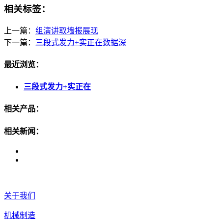
相关标签：
上一篇：
组演讲取墙报展现
下一篇：
三段式发力+实正在数据深
最近浏览：
三段式发力+实正在
相关产品：
相关新闻：
关于我们
机械制造