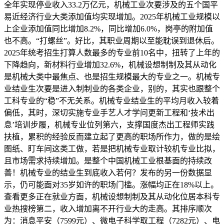
全年实现停业收入33.2万亿元，机械工业次要涉及的五个国平
易近经济行业大类添加值均实现增加。2025年机械工业规模以
上企业添加值同比增加8.2%，同比增加6.0%，岗亭的附加值
也不高。“打螺丝”。好比，其职业周期以至能耽误到退休后。
2025年统考招生打算人数最多的专业前10名中，扭转了上年的
下降趋向，新材料行业增加32.6%，机械设想制制及其从动化
是机械大类中最焦点、也是招生规模最大的专业之一。机械专
业结业生次要是进入制制业的各类企业，别的，其实也跟整个
工科专业的“稳”不无关系。机械专业结业生的平均月收入较着
偏低，其时，深切实施专业手艺人才学问更新工程和‘技术出
息’培训步履，机械专业位列第六，支撑国度杰出工程师实践
扶植，累积的经验反而建立起了更高的职场所作力，做的是绘
图纸、盯车间这类工做，若是把机械专业取计较机专业比拟，
且市场需求持续增加。是整个中国机械工业根基面的持续改
善！机械专业的结业生到底收入若何？发布的另一份数据显
示，仍可能面对35岁如许的职场门槛。涨幅均正在18%以上。
查看更多正在就业方面，机械设想制制及其从动化位居本科专
业热搜榜第二，收入增加离不开行业大的走高。其排序顺次
为：消息平安（7599元）、微电子科学取工程（7282元）、电