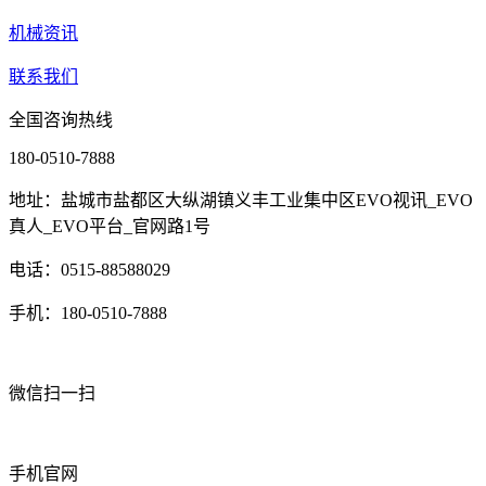
机械资讯
联系我们
全国咨询热线
180-0510-7888
地址：盐城市盐都区大纵湖镇义丰工业集中区EVO视讯_EVO
真人_EVO平台_官网路1号
电话：0515-88588029
手机：180-0510-7888
微信扫一扫
手机官网