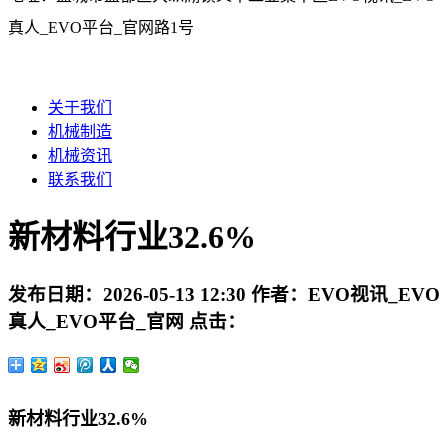
真人_EVO平台_官网路1号
关于我们
机械制造
机械资讯
联系我们
新材料行业32.6%
发布日期：
2026-05-13 12:30
作者：
EVO视讯_EVO
真人_EVO平台_官网
点击：
新材料行业32.6%