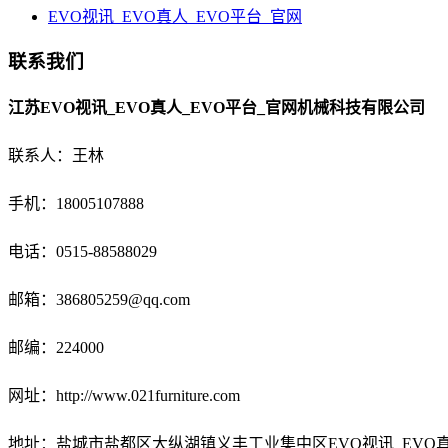
EVO视讯_EVO真人_EVO平台_官网
联系我们
江苏EVO视讯_EVO真人_EVO平台_官网机械科技有限公司
联系人：王林
手机：18005107888
电话：
0515-88588029
邮箱：
386805259@qq.com
邮编：224000
网址：http://www.021furniture.com
地址：盐城市盐都区大纵湖镇义丰工业集中区EVO视讯_EVO真