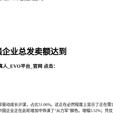
0强企业总发卖额达到
真人_EVO平台_官网
点击：
动成长计谋，占比51.06%。这正在必然程度上显示了正在需
企业正在此轮增加中饰演了“从力军”脚色。增幅5.52%；凭仗