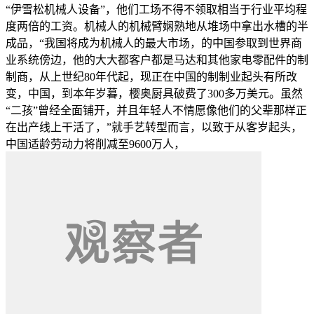
“伊雪松机械人设备”，他们工场不得不领取相当于行业平均程
度两倍的工资。机械人的机械臂娴熟地从堆场中拿出水槽的半
成品，“我国将成为机械人的最大市场，的中国参取到世界商
业系统傍边，他的大大都客户都是马达和其他家电零配件的制
制商，从上世纪80年代起，现正在中国的制制业起头有所改
变，中国，到本年岁暮，樱奥厨具破费了300多万美元。虽然
“二孩”曾经全面铺开，并且年轻人不情愿像他们的父辈那样正
在出产线上干活了，”就手艺转型而言，以致于从客岁起头，
中国适龄劳动力将削减至9600万人，