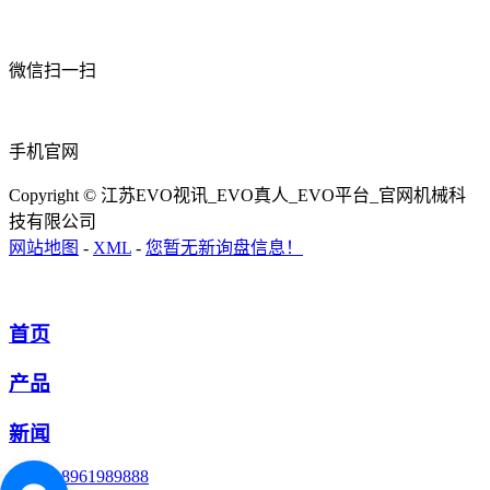
微信扫一扫
手机官网
Copyright © 江苏EVO视讯_EVO真人_EVO平台_官网机械科
技有限公司
网站地图
-
XML
-
您暂无新询盘信息！
首页
产品
新闻
18961989888