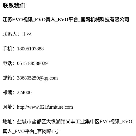
联系我们
江苏EVO视讯_EVO真人_EVO平台_官网机械科技有限公司
联系人：王林
手机：18005107888
电话：
0515-88588029
邮箱：
386805259@qq.com
邮编：224000
网址：http://www.021furniture.com
地址：盐城市盐都区大纵湖镇义丰工业集中区EVO视讯_EVO
真人_EVO平台_官网路1号