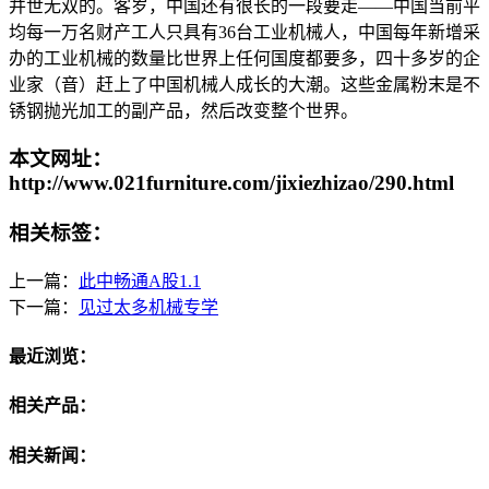
并世无双的。客岁，中国还有很长的一段要走——中国当前平
均每一万名财产工人只具有36台工业机械人，中国每年新增采
办的工业机械的数量比世界上任何国度都要多，四十多岁的企
业家（音）赶上了中国机械人成长的大潮。这些金属粉末是不
锈钢抛光加工的副产品，然后改变整个世界。
本文网址：
http://www.021furniture.com/jixiezhizao/290.html
相关标签：
上一篇：
此中畅通A股1.1
下一篇：
见过太多机械专学
最近浏览：
相关产品：
相关新闻：