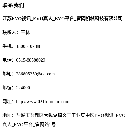
联系我们
江苏EVO视讯_EVO真人_EVO平台_官网机械科技有限公司
联系人：王林
手机：18005107888
电话：
0515-88588029
邮箱：
386805259@qq.com
邮编：224000
网址：http://www.021furniture.com
地址：盐城市盐都区大纵湖镇义丰工业集中区EVO视讯_EVO
真人_EVO平台_官网路1号