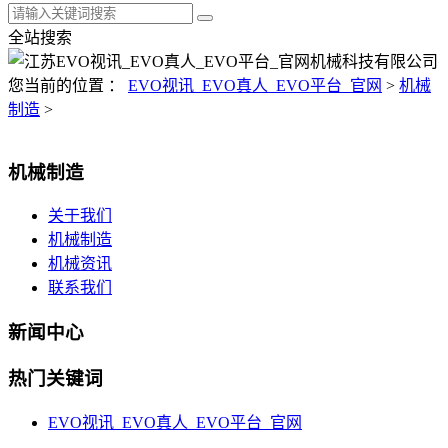
全站搜索
您当前的位置 ：
EVO视讯_EVO真人_EVO平台_官网
>
机械
制造
>
机械制造
关于我们
机械制造
机械资讯
联系我们
新闻中心
热门关键词
EVO视讯_EVO真人_EVO平台_官网