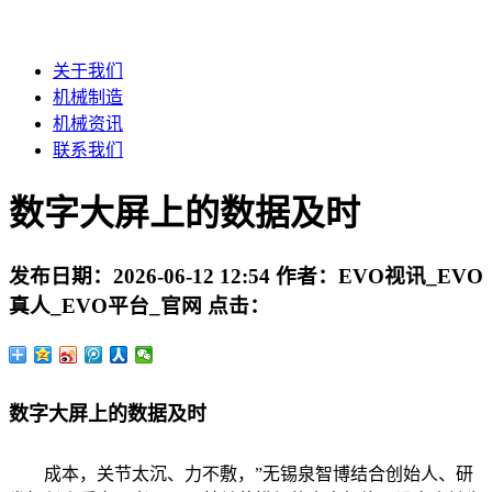
关于我们
机械制造
机械资讯
联系我们
数字大屏上的数据及时
发布日期：
2026-06-12 12:54
作者：
EVO视讯_EVO
真人_EVO平台_官网
点击：
数字大屏上的数据及时
成本，关节太沉、力不敷，”无锡泉智博结合创始人、研