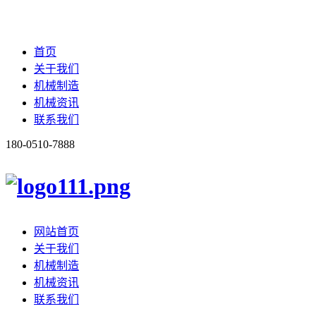
首页
关于我们
机械制造
机械资讯
联系我们
180-0510-7888
网站首页
关于我们
机械制造
机械资讯
联系我们