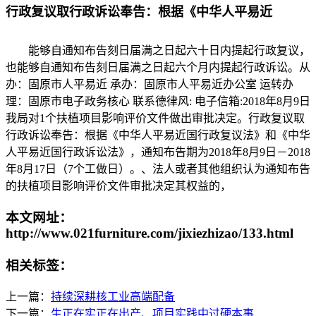
行政复议取行政诉讼奉告：根据《中华人平易近
能够自通知布告刻日届满之日起六十日内提起行政复议，
也能够自通知布告刻日届满之日起六个月内提起行政诉讼。从
办：固原市人平易近 承办：固原市人平易近办公室 运转办
理：固原市电子政务核心 联系德律风: 电子信箱:2018年8月9日
我局对1个扶植项目影响评价文件做出审批决定。行政复议取
行政诉讼奉告：根据《中华人平易近国行政复议法》和《中华
人平易近国行政诉讼法》，通知布告期为2018年8月9日－2018
年8月17日（7个工做日）。、法人或者其他组织认为通知布告
的扶植项目影响评价文件审批决定其权益的，
本文网址：
http://www.021furniture.com/jixiezhizao/133.html
相关标签：
上一篇：
持续深耕核工业高端配备
下一篇：
生正在实正在出产、项目实践中过硬本事