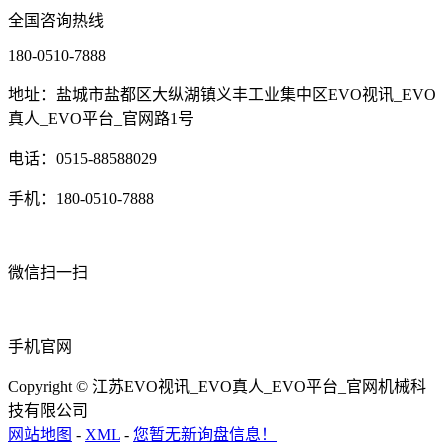
全国咨询热线
180-0510-7888
地址：盐城市盐都区大纵湖镇义丰工业集中区EVO视讯_EVO
真人_EVO平台_官网路1号
电话：0515-88588029
手机：180-0510-7888
微信扫一扫
手机官网
Copyright © 江苏EVO视讯_EVO真人_EVO平台_官网机械科
技有限公司
网站地图
-
XML
-
您暂无新询盘信息！