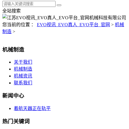
全站搜索
您当前的位置 ：
EVO视讯_EVO真人_EVO平台_官网
>
机械
制造
>
机械制造
关于我们
机械制造
机械资讯
联系我们
新闻中心
着航天器正在轨平
热门关键词