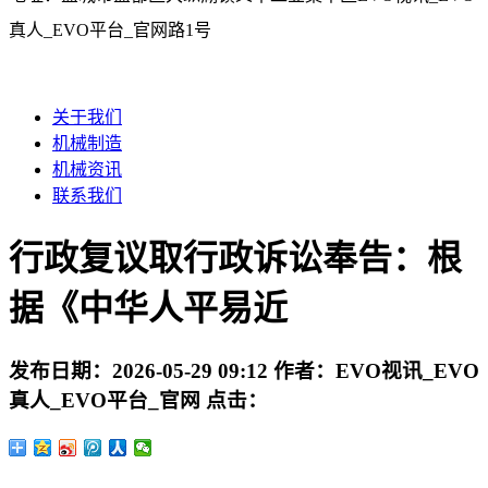
真人_EVO平台_官网路1号
关于我们
机械制造
机械资讯
联系我们
行政复议取行政诉讼奉告：根
据《中华人平易近
发布日期：
2026-05-29 09:12
作者：
EVO视讯_EVO
真人_EVO平台_官网
点击：