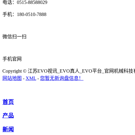
电话：0515-88588029
手机：180-0510-7888
微信扫一扫
手机官网
Copyright © 江苏EVO视讯_EVO真人_EVO平台_官网机械
网站地图
-
XML
-
您暂无新询盘信息！
首页
产品
新闻