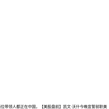
位带领人都正在中国，【美股盘前】凯文·沃什今晚宣誓就职美