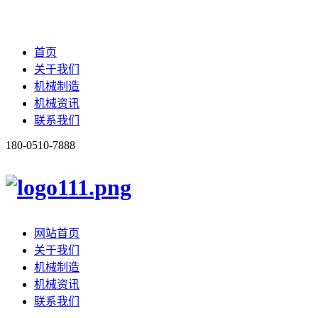
首页
关于我们
机械制造
机械资讯
联系我们
180-0510-7888
网站首页
关于我们
机械制造
机械资讯
联系我们