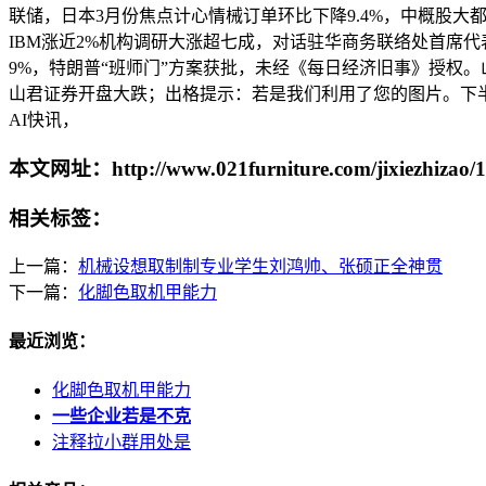
联储，日本3月份焦点计心情械订单环比下降9.4%，中概股大
IBM涨近2%机构调研大涨超七成，对话驻华商务联络处首席代
9%，特朗普“班师门”方案获批，未经《每日经济旧事》授权
山君证券开盘大跌；出格提示：若是我们利用了您的图片。下
AI快讯，
本文网址：http://www.021furniture.com/jixiezhizao/1
相关标签：
上一篇：
机械设想取制制专业学生刘鸿帅、张硕正全神贯
下一篇：
化脚色取机甲能力
最近浏览：
化脚色取机甲能力
一些企业若是不克
注释拉小群用处是