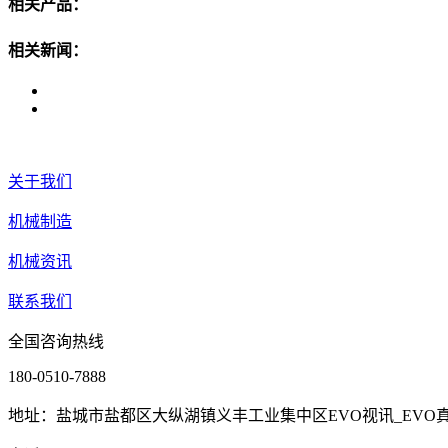
相关产品：
相关新闻：
关于我们
机械制造
机械资讯
联系我们
全国咨询热线
180-0510-7888
地址：盐城市盐都区大纵湖镇义丰工业集中区EVO视讯_EVO真