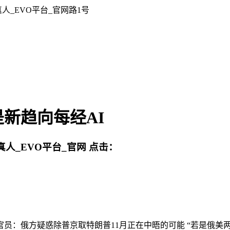
人_EVO平台_官网路1号
新趋向每经AI
真人_EVO平台_官网
点击：
：俄方疑惑除普京取特朗普11月正在中晤的可能 “若是俄美两